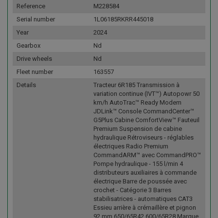
Reference
M228584
Serial number
1L06185RKRR445018
Year
2024
Gearbox
Nd
Drive wheels
Nd
Fleet number
163557
Details
Tracteur 6R185 Transmission à
variation continue (IVT™) Autopowr 50
km/h AutoTrac™ Ready Modem
JDLink™ Console CommandCenter™
G5Plus Cabine ComfortView™ Fauteuil
Premium Suspension de cabine
hydraulique Rétroviseurs - réglables
électriques Radio Premium
CommandARM™ avec CommandPRO™
Pompe hydraulique - 155 l/min 4
distributeurs auxiliaires à commande
électrique Barre de poussée avec
crochet - Catégorie 3 Barres
stabilisatrices - automatiques CAT3
Essieu arrière à crémaillère et pignon
92 mm 650/65R42 600/65R28 Marque