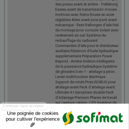
des pneus avant et arrière - Trelleborg
Essieu avant de transmission 4 roues
motrices avec freins Roues en acier
réglables Ailes avant pour pont avant
mécanique - fixes Rallonges d'aile Rail
de montage pour console Volant avec
revêtement en cuir Système de
réchauffage du carburant
Commandes d'aile pour le distributeur
auxiliaire Réservoir d'huile hydraulique
supplémentaire Préparation Power
Beyond - Arrière Gestion intelligente
de la puissance hydraulique Système
de glissière 3-en-1 - attelage à piton
Levier multifonction électrique
Support de rotule Prise ISOBUS pour
attelage avant Pack d'attelage avant
Ultimate 4 t Gyrophare double Pack
d'éclairage Premium Phares de travail
sur ceinture cabine - LED Système de
frein de remorque pneumatique à 2
ligne Système de frein hydraulique de
remorque à 1 ligne Coupe-circuit pour
batterie