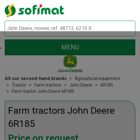
MENU
All our second-hand brands
Agricultural equipment
Tractor
Farm tractors
John Deere
6R185
Farm tractor John Deere 6R185
Farm tractors
John Deere
6R185
Price on request