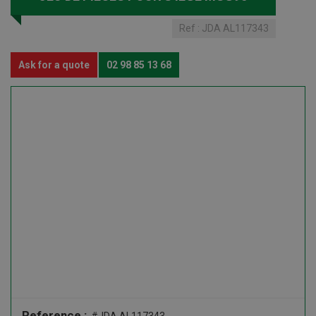
Ref :
JDA AL117343
Ask for a quote
02 98 85 13 68
Reference :