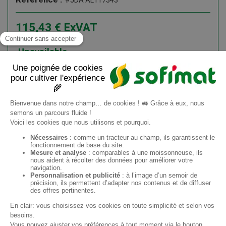
#JDA AL117343
115,43
€
ExVAT
138,52
€
ATI
Unavailable
Add to cart
Information request
EN
Sofimat
Sofimat Garden
Second-hand equipment