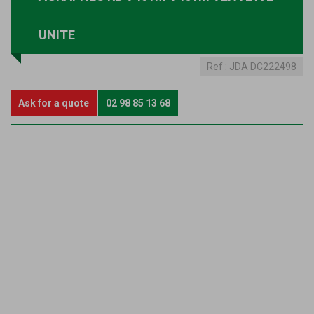
UNITE
Ref :
JDA DC222498
Ask for a quote
02 98 85 13 68