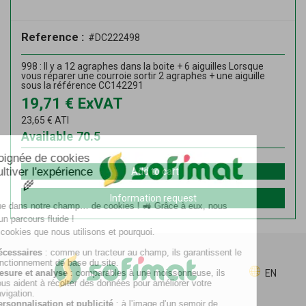
Reference :
#DC222498
998 : Il y a 12 agraphes dans la boite + 6 aiguilles Lorsque
vous réparer une courroie sortir 2 agraphes + une aiguille
sous la référence CC142291
19,71
€
ExVAT
23,65
€
ATI
Available
70.5
Add to cart
Information request
EN