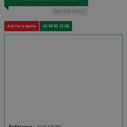
Ref :
DVE 475723
Ask for a quote
02 98 85 13 68
Reference :