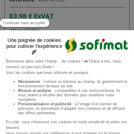
#DVE 475723
83,98
€
ExVAT
100,78
€
ATI
Unavailable
Add to cart
Information request
EN
Sofimat
Sofimat Garden
Second-hand equipment