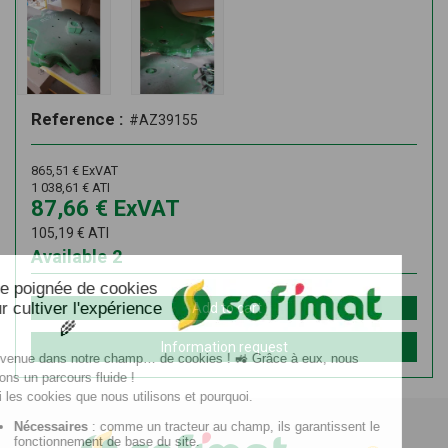
Reference :
#AZ39155
865,51
€
ExVAT
1 038,61
€
ATI
87,66
€
ExVAT
105,19
€
ATI
Available
2
Add to cart
Information request