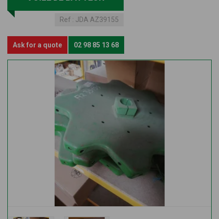
Ref :
JDA AZ39155
Ask for a quote
02 98 85 13 68