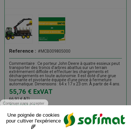
Reference :
#MCB009805000
Commentaire : Ce porteur John Deere à quatre essieux peut
transporter des troncs d’arbres abattus sur un terrain
extrêmement difficile et effectuer les chargements et
déchargements en toute autonomie. Il est doté d’une grue
tournante et pivotante équipée d’une pince à fermeture
automatique. Dimensions : 64 x 17 x 23 cm. À partir de 4 ans.
55,76
€
ExVAT
66,91
€
ATI
Available
1
Add to cart