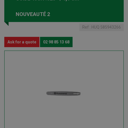
NOUVEAUTÉ 2
Ref :
HUQ 585943266
Ask for a quote
02 98 85 13 68