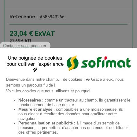
Reference :
#585943266
23,04
€
ExVAT
27,65
€
ATI
Available
11
Add to cart
Information request
EN
Sofimat