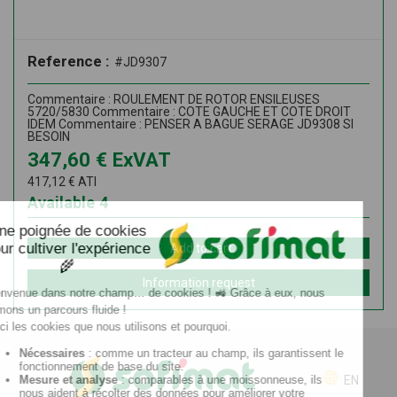
Reference :
#JD9307
Commentaire : ROULEMENT DE ROTOR ENSILEUSES
5720/5830 Commentaire : COTE GAUCHE ET COTE DROIT
IDEM Commentaire : PENSER A BAGUE SERAGE JD9308 SI
BESOIN
347,60
€
ExVAT
417,12
€
ATI
Available
4
Add to cart
Information request
EN