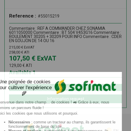
Reference :
#55015219
Commentaire : REF A COMMANDER CHEZ SONAMIA
6011050000 Commentaire : BT 504 V453G16 Commentaire :
ROULEMENT 30205 + 30209 POUR INFO Commentaire : CDER
EN GOUJON DE 14 OU 16
215,00
€
ExVAT
258,00
€
ATI
107,50
€
ExVAT
129,00
€
ATI
Available
1
Add to cart
Information request
EN