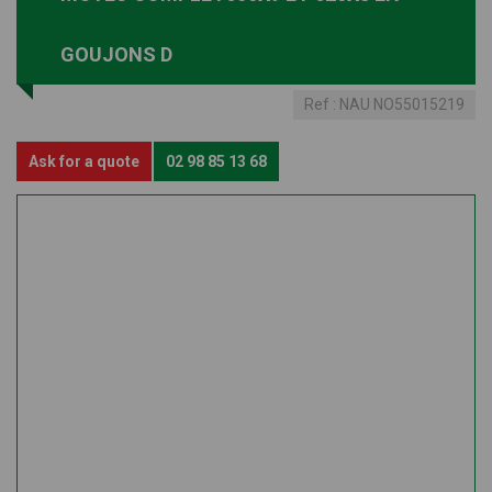
GOUJONS D
Ref :
NAU NO55015219
Ask for a quote
02 98 85 13 68