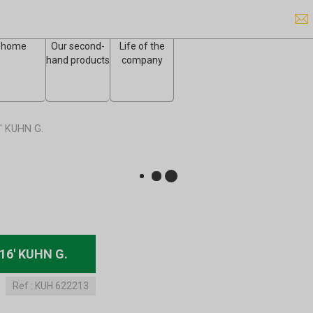
home
Our second-
Life of the
hand products
company
' KUHN G.
16' KUHN G.
Ref :
KUH 622213