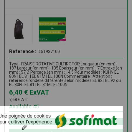
Reference :
#51937100
Type : FRAISE ROTATIVE CULTIROTOR Longueur (en mm) :
187 Largeur (en mm) : 135 Epaisseur (en mm) : 7 Entraxe (en
mm) : 57 Ø Perçage (en mm) : 14,5 Pour modèles : KUHN EL
80N | EL 81 | EL 81M | EL 100N Commentaire : Attention :
référence rondelle différente selon modèles EL 82 | EL 92 ou
EL 80N | EL 81 | EL 81M | EL100N
6,40
€
ExVAT
7,68
€
ATI
Available
45
Add to cart