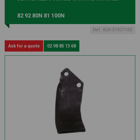
82 92 80N 81 100N
Ref :
KUH 51937100
Ask for a quote
02 98 85 13 68