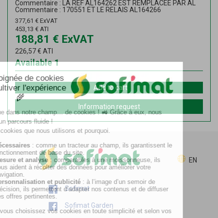
Commentaire : LA REF AL164262 EST REMPLACEE PAR AL
Commentaire : 170551 ET LE RELAIS AL164266
377,61
€
ExVAT
453,13
€
ATI
188,81
€
ExVAT
226,57
€
ATI
Available
1
Add to cart
Information request
EN
Sofimat
Sofimat Garden