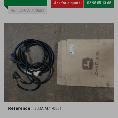
Ask for a quote
02 98 85 13 68
Ref :
JDA AL170551
Reference :
#JDA AL170551