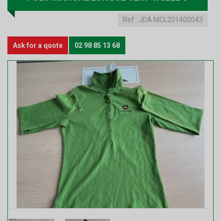
Ref :
JDA MCL201400043
Ask for a quote
02 98 85 13 68