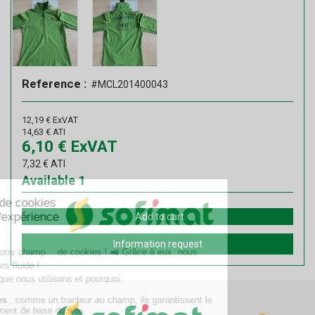
Reference :
#MCL201400043
12,19
€
ExVAT
14,63
€
ATI
6,10
€
ExVAT
7,32
€
ATI
Available
1
Add to cart
Information request