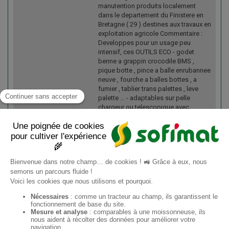
manutention produits localement
dans le departement du Finistere en
Bretagne ( 29 ) destines aux travaux en
exploitation agricole Commentaire :
Developpes pour un usage peu
intensif, ces OUTILS ECO - godet
benne a grappin crocodile BMS ,
pique botte , pince a balle enrubannee
neuve , fourche a balles bottes , a
fumier , tablier trans palettes , leve
palette ... - adaptables sur pelle
chargeur ou telescopique avec
adaptation euro universelle ou telesco
MANITOU et JCB vous sont proposes
a tarifs tres competitifs Possibilite de
transport : France et etranger
EN