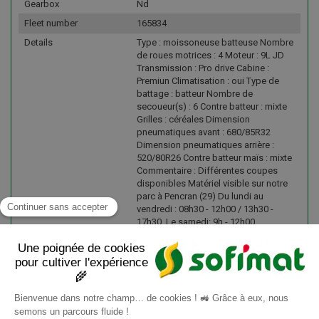
Gearbox
Nd
Fleet number
165834
Details
Type : moissoneuse batteuse Nombre
de roues motrices : 4 Moteur : 9L JD
Transmission : Pro drive Cabine :
Premiun Climatisation : oui Type de
battage : batteur Nombre de
secoueur(s) : 6 Contre batteur : mixte
Grilles : céréales Dimension
pneumatiques avant : 680/85R32
Dimension pneumatiques arrière :
520/80R26 Contre batteur maïs : mixte
Commentaire : Différentes coupes
disponibles Matériel visible sur notre
parc à Pencran (29) Du lundi au
vendredi : 08h30 - 12h00 / 13h30 -
17h30. Le samedi: 9h - 12h00.
Créneaux en dehors de ces horaires
(sur RDV) Transport : Solution de
livraison possible (nous consulter)
Vendu non préparé.