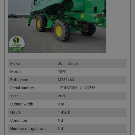
Make
John Deere
Model
T670
Reference
M232460
Serial number
1Z0T670BKLU120755
Year
2020
Cutting width
0 m
Hours
1 456 h
Condition
Nd
Number of agitators
Nd