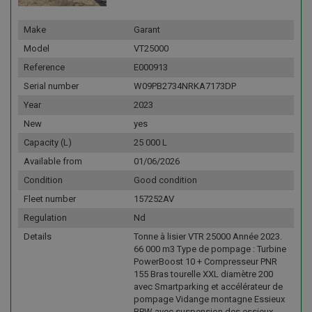
Make
Garant
Model
VT25000
Reference
E000913
Serial number
W09PB2734NRKA7173DP
Year
2023
New
yes
Capacity (L)
25 000 L
Available from
01/06/2026
Condition
Good condition
Fleet number
157252AV
Regulation
Nd
Details
Tonne à lisier VTR 25000 Année 2023.
66 000 m3 Type de pompage : Turbine
PowerBoost 10 + Compresseur PNR
155 Bras tourelle XXL diamètre 200
avec Smartparking et accélérateur de
pompage Vidange montagne Essieux
BPW avec suspension des essieux