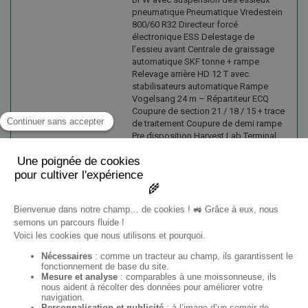
pneumatique Pneumatique Vredestein
800/60 R32 Directeur forcé
électronique ESS Delestage de
l’essieu avant Centrale de graissage
automatique SKF tonne + rampe
Relevage arrière HD 12 T avec
stabilisateurs automatique Rampe
Vogelsang 24 m – Répartiteur ECQ
Coupure de section 21 / 18 / 15 + trace
de traitement Coupure de demi rampe
Pre disposition Harvest Lab Terminal
de commande Smart Control Profi V2
avec Isobus Gateway Phares de travail
/ Caméra de recul Suspension
hydraulique du Timon
EN