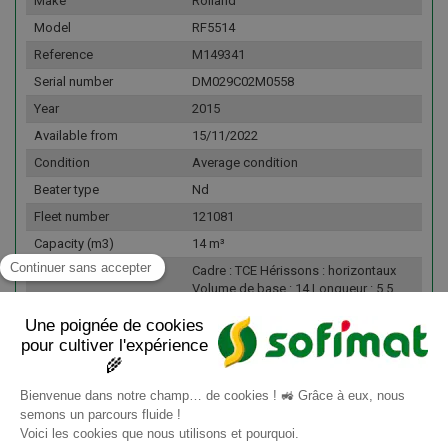
Make
Rolland
Model
RF5514
Reference
M149341
Serial number
DM029C02M0558
Year
2015
Available from
15/11/2022
Condition
Average condition
Beater type
Nd
Fleet number
121081
Capacity (m3)
14 m³
Details
Cadre : TCE Hérissons : horizontaux
Volume de base : 14 Longueur : 5,5
Largeur : 1,46 Flèche : a suspension
ressort Roues : 23-1R26 Usure des
pneus arrière : 50 Table d'épandage :
oui L'avis de notre expert : Prêt à partir