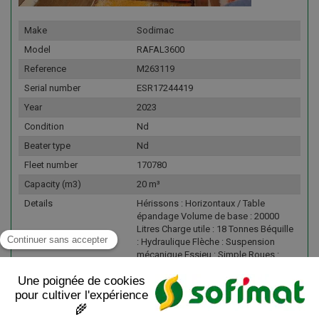
Make
Sodimac
Model
RAFAL3600
Reference
M263119
Serial number
ESR17244419
Year
2023
Condition
Nd
Beater type
Nd
Fleet number
170780
Capacity (m3)
20 m³
Details
Hérissons : Horizontaux / Table
épandage Volume de base : 20000
Litres Charge utile : 18 Tonnes Béquille
: Hydraulique Flèche : Suspension
mécanique Essieu : Simple Roues :
650/75R32 Usure des pneus arrière :
20% Avancement : Hydraulique
Commande : Hydraulique Table
d'épandage : Oui