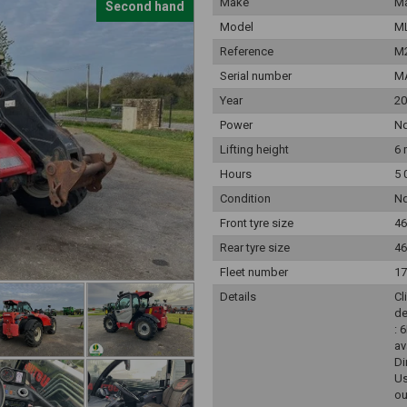
Make
Ma
Second hand
Model
ML
Reference
M
Serial number
M
Year
20
Power
N
Lifting height
6 
Hours
5 
Condition
N
Front tyre size
46
Rear tyre size
46
Fleet number
17
Details
Cl
de
: 
av
Di
Us
ou