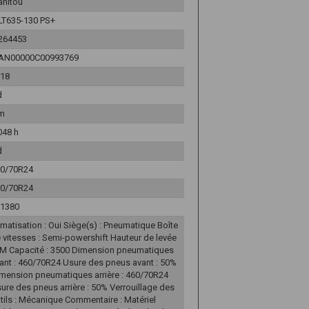
nitou
T635-130 PS+
264453
AN00000C00993769
18
d
m
048 h
d
0/70R24
0/70R24
1380
imatisation : Oui Siège(s) : Pneumatique Boîte
 vitesses : Semi-powershift Hauteur de levée
6M Capacité : 3500 Dimension pneumatiques
ant : 460/70R24 Usure des pneus avant : 50%
mension pneumatiques arrière : 460/70R24
ure des pneus arrière : 50% Verrouillage des
tils : Mécanique Commentaire : Matériel