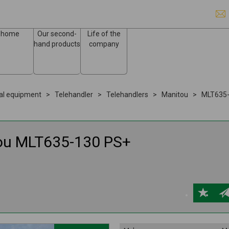
home
Our second-
Life of the
hand products
company
ral equipment
Telehandler
Telehandlers
Manitou
MLT635-
ou
MLT635-130 PS+