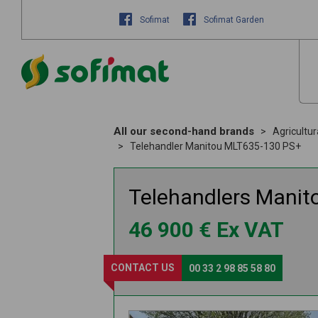
Sofimat
Sofimat Garden
All our second-hand brands
Agricultu
Telehandler Manitou MLT635-130 PS+
Telehandlers
Manit
46 900
€
Ex VAT
CONTACT US
00 33 2 98 85 58 80