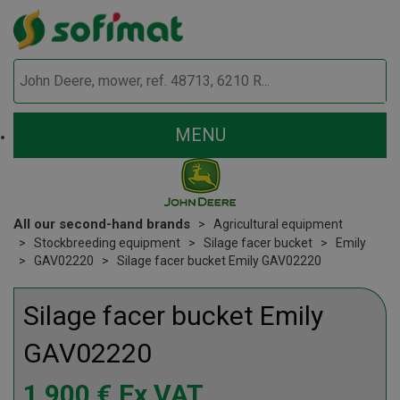
MENU
All our second-hand brands
Agricultural equipment
Stockbreeding equipment
Silage facer bucket
Emily
GAV02220
Silage facer bucket Emily GAV02220
Silage facer bucket
Emily
GAV02220
1 900
€
Ex VAT