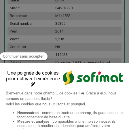
Make
Emily
Model
GAV02220
Reference
M141583
Serial number
35305
Year
2014
Width
2,2 m
Condition
Nd
Fleet number
115428
Details
Capacité : 1900 Largeur de travail :
2M20 Déversement : Avant Côté de
déversement : Gauche Rotor : Non.
Griffe Systeme de démêlage : Oui.
TGV
EN