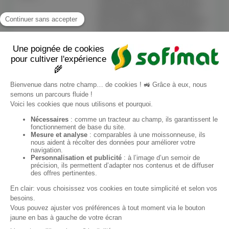
2m50 Déversement : Avant Côté de
déversement : Gauche Adaptation :
MX Q-fit Rotor : Mobile Commentaire :
lame d'usure fatiguée / Fond et vis
bon état refait en 2019 / Nécessite 2
DE / 2 roues de démélage - manque la
3eme Date livraison en agence :
20260423 Livré client final : Oui
EN
Sofimat
Sofimat Garden
Second-hand equipment
Contact