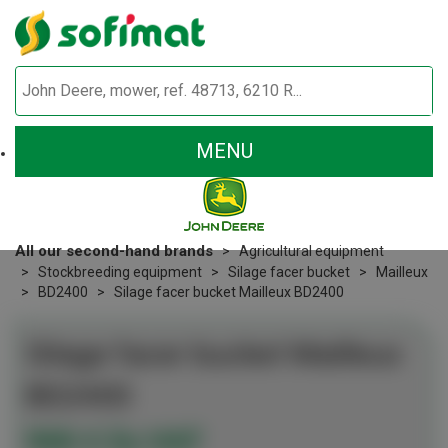
MENU
All our second-hand brands
Agricultural equipment
Stockbreeding equipment
Silage facer bucket
Mailleux
BD2400
Silage facer bucket Mailleux BD2400
Silage facer bucket
Mailleux
BD2400
900
€
Ex VAT