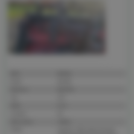
Make
Mailleux
Model
BD2400
Reference
M205138
Year
2011
Width
2,5 m
Condition
Nd
Fleet number
149030
Details
Capacité : 2400 Largeur de travail :